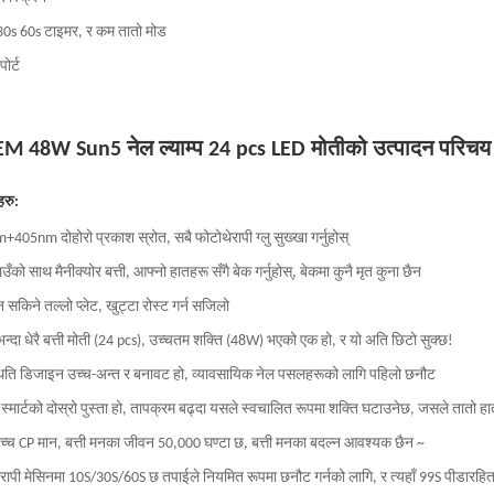
30s 60s टाइमर, र कम तातो मोड
पोर्ट
EM 48W Sun5 नेल ल्याम्प 24 pcs LED मोतीको उत्पादन परिचय
हरु:
405nm दोहोरो प्रकाश स्रोत, सबै फोटोथेरापी ग्लु सुख्खा गर्नुहोस्
ाउँको साथ मैनीक्योर बत्ती, आफ्नो हातहरू सँगै बेक गर्नुहोस्, बेकमा कुनै मृत कुना छैन
सकिने तल्लो प्लेट, खुट्टा रोस्ट गर्न सजिलो
भन्दा धेरै बत्ती मोती (24 pcs), उच्चतम शक्ति (48W) भएको एक हो, र यो अति छिटो सुक्छ!
िति डिजाइन उच्च-अन्त र बनावट हो, व्यावसायिक नेल पसलहरूको लागि पहिलो छनौट
्मार्टको दोस्रो पुस्ता हो, तापक्रम बढ्दा यसले स्वचालित रूपमा शक्ति घटाउनेछ, जसले तातो ह
च्च CP मान, बत्ती मनका जीवन 50,000 घण्टा छ, बत्ती मनका बदल्न आवश्यक छैन ~
रापी मेसिनमा 10S/30S/60S छ तपाईले नियमित रूपमा छनौट गर्नको लागि, र त्यहाँ 99S पीडारहित ने