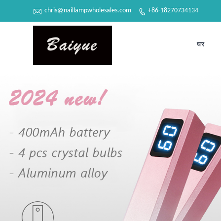

chris@naillampwholesales.com
+86-18270734134

घर