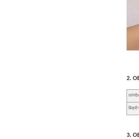
2. OE
तरंगदैर्ध
बिक्री
3. OE