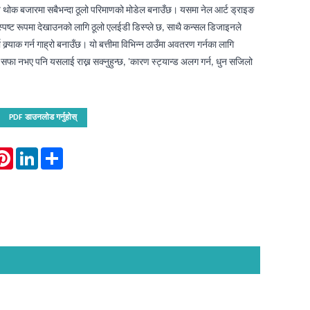
म्प थोक बजारमा सबैभन्दा ठूलो परिमाणको मोडेल बनाउँछ। यसमा नेल आर्ट ड्राइङ
 स्पष्ट रूपमा देखाउनको लागि ठूलो एलईडी डिस्प्ले छ, साथै कन्सल डिजाइनले
ा क्र्याक गर्न गाह्रो बनाउँछ। यो बत्तीमा विभिन्न ठाउँमा अवतरण गर्नका लागि
ै सफा नभए पनि यसलाई राख्न सक्नुहुन्छ, 'कारण स्ट्यान्ड अलग गर्न, धुन सजिलो
PDF डाउनलोड गर्नुहोस्
atsApp
Pinterest
LinkedIn
Share