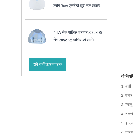
लागि 36w एलईडी यूवी नेल ल्याम्प
48W नेल पालिस ड्रायर 30 LEDS
नेल लाइट ग्लु पालिसको लागि
सबै नयाँ उत्पादनहरू
यो नियम
1. बत्ती
2. पावर
3. म्या
4. तल्लो
5. इन्फ्
6. टाइम