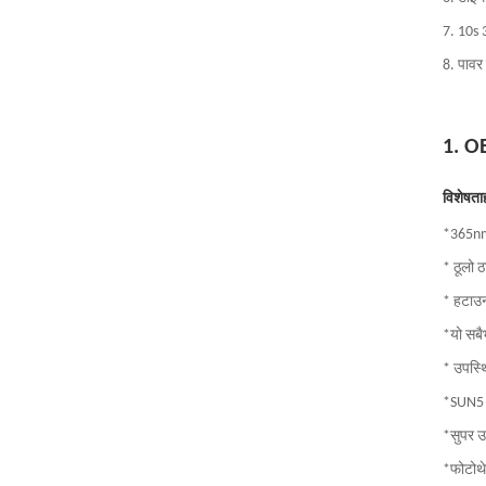
7. 10s 
8. पावर 
1. O
विशेषता
*365nm+
* ठूलो ठ
* हटाउन 
*यो सबै
* उपस्थ
*SUN5 स
*सुपर उ
*फोटोथे