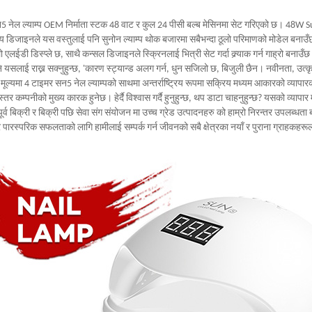
 नेल ल्याम्प OEM निर्माता स्टक 48 वाट र कुल 24 पीसी बल्ब मेसिनमा सेट गरिएको छ। 48W Sun
य डिजाइनले यस वस्तुलाई पनि सुनोन ल्याम्प थोक बजारमा सबैभन्दा ठूलो परिमाणको मोडेल बनाउँछ
ो एलईडी डिस्प्ले छ, साथै कन्सल डिजाइनले स्क्रिनलाई भित्री सेट गर्दा क्र्याक गर्न गाह्रो बनाउँ
 यसलाई राख्न सक्नुहुन्छ, 'कारण स्ट्यान्ड अलग गर्न, धुन सजिलो छ, बिजुली छैन। नवीनता, उत्कृ
मूल्यमा 4 टाइमर सन5 नेल ल्याम्पको साथमा अन्तर्राष्ट्रिय रूपमा सक्रिय मध्यम आकारको व्या
णस्तर कम्पनीको मुख्य कारक हुनेछ। हेर्दै विश्वास गर्दै हुनुहुन्छ, थप डाटा चाहनुहुन्छ? यसको व्यापार
 पूर्व बिक्री र बिक्री पछि सेवा संग संयोजन मा उच्च ग्रेड उत्पादनहरु को हाम्रो निरन्तर उपलब्धता 
र पारस्परिक सफलताको लागि हामीलाई सम्पर्क गर्न जीवनको सबै क्षेत्रका नयाँ र पुराना ग्राहकहर