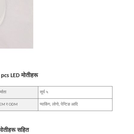
4 pcs LED मोतीहरू
र्माता
सूर्य ५
EM र ODM
प्याकिंग, लोगो, पेन्टिङ आदि
 मोतीहरू सहित