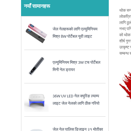
नयाँ सामानहरू
थोक सन5
लोकप्रि
लागि ठूल
नभए पनि
जेल नेलहरूको लागि एल्युमिनियम
को थोक 
मिश्र 8W पोर्टेबल यूवी लाइट
शीर्ष गु
उत्कृष्ट
सम्बन्ध 
एल्युमिनियम मिश्र 3W टच पोर्टेबल
मिनी नेल ड्रायर
36W UV LED नेल क्युरिङ ल्याम्प
लाइट जेल नेलको लागि ठीक गरियो
जेल नेल पालिस डिजाइन २१ मोतीका